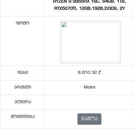
RYZEN 9 9955HX 16C, 64GB, 1TB,
RTX5070TI, 12GB,192B,DOOS, 2Y
Ფოტო
Ფასი
8,810.32 ₾
Ბრენდი
Molex
Აღწერა
Მოქმედება
Წაშლა