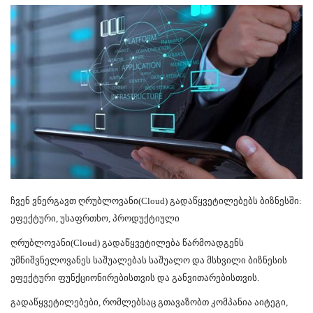
ჩვენ ვნერგავთ ღრუბლოვანი(
Cloud)
გადაწყვეტილებებს ბიზნესში:
ეფექტური, უსაფრთხო, პროდუქტიული
ღრუბლოვანი(
Cloud)
გადაწყვეტილება წარმოადგენს
უმნიშვნელოვანეს საშუალებას საშუალო და მსხვილი ბიზნესის
ეფექტური ფუნქციონირებისთვის და განვითარებისთვის.
გადაწყვეტილებები, რომლებსაც გთავაზობთ კომპანია აიტეგი,