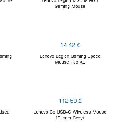
 Mouse
Lenovo Legion M300s RGB
Gaming Mouse
14.42 ₾
aming
Lenovo Legion Gaming Speed
Mouse Pad XL
112.50 ₾
dset
Lenovo Go USB-C Wireless Mouse
(Storm Grey)