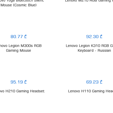
ovo Yoga Bluetooth Silent
Lenovo M210 RGB Gaming
Mouse (Cosmic Blue)
80.77 ₾
92.30 ₾
novo Legion M300s RGB
Lenovo Legion K310 RGB G
Gaming Mouse
Keyboard - Russian
95.19 ₾
69.23 ₾
ovo H210 Gaming Headset
Lenovo H110 Gaming Hea