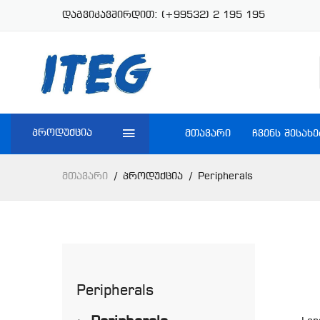
დაგვიკავშირდით:
(+99532) 2 195 195
პროდუქცია
ᲛᲗᲐᲕᲐᲠᲘ
ᲩᲕᲔᲜᲡ ᲨᲔᲡᲐᲮᲔ
Მთავარი
Პროდუქცია
Peripherals
Peripherals