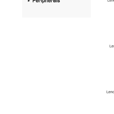
Peripherals
Len
►
Le
Len