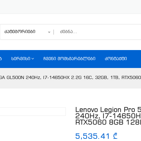
კატეგორიები
Ბ
ᲡᲔᲠᲕᲘᲡᲘ
ᲩᲕᲔᲜᲘ ᲛᲝᲛᲮᲛᲐᲠᲔᲑᲚᲔᲑᲘ
ᲙᲝᲜᲢᲐᲥᲢᲘ
XGA GL500N 240Hz, I7-14650HX 2.2G 16C, 32GB, 1TB, RTX506
Lenovo Legion Pro
240Hz, I7-14650H
RTX5060 8GB 128
5,535.41 ₾