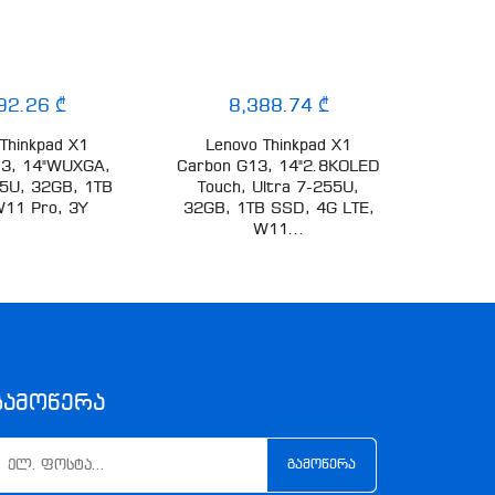
92.26 ₾
8,388.74 ₾
Thinkpad X1
Lenovo Thinkpad X1
Lenov
13, 14"WUXGA,
Carbon G13, 14"2.8KOLED
16 WUX
55U, 32GB, 1TB
Touch, Ultra 7-255U,
16
11 Pro, 3Y
32GB, 1TB SSD, 4G LTE,
W11...
Გამოწერა
ᲒᲐᲛᲝᲬᲔᲠᲐ