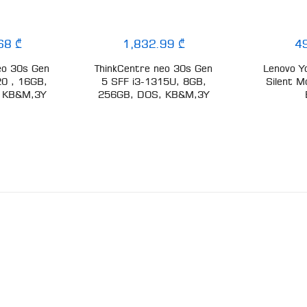
68 ₾
1,832.99 ₾
4
eo 30s Gen
ThinkCentre neo 30s Gen
Lenovo Y
20 , 16GB,
5 SFF i3-1315U, 8GB,
Silent M
 KB&M,3Y
256GB, DOS, KB&M,3Y