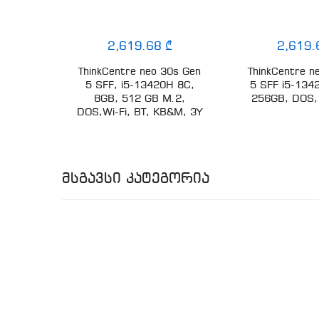
2,619.68 ₾
2,619.
 T27QD-
ThinkCentre neo 30s Gen
ThinkCentre n
440,
5 SFF, i5-13420H 8C,
5 SFF i5-134
s,
8GB, 512 GB M.2,
256GB, DOS,
P Out,
DOS,Wi-Fi, BT, KB&M, 3Y
Მსგავსი Კატეგორია