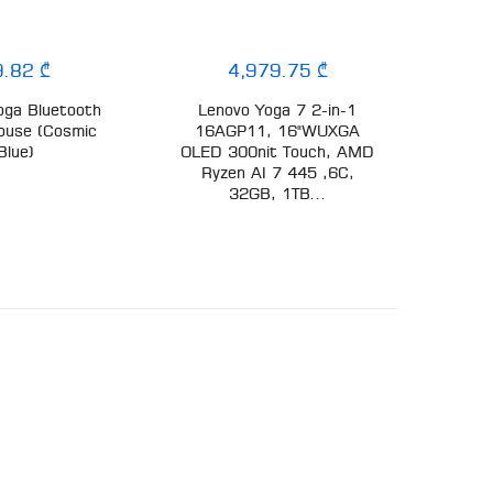
9.82 ₾
4,979.75 ₾
oga Bluetooth
Lenovo Yoga 7 2-in-1
Lenovo
ouse (Cosmic
16AGP11, 16"WUXGA
FHD, 
Blue)
OLED 300nit Touch, AMD
5
Ryzen AI 7 445 ,6C,
32GB, 1TB...