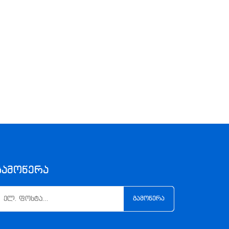
Გამოწერა
ᲒᲐᲛᲝᲬᲔᲠᲐ