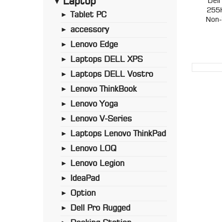
Laptop
Del
►
255
Tablet PC
►
Non-
accessory
►
Lenovo Edge
►
Laptops DELL XPS
►
Laptops DELL Vostro
►
Lenovo ThinkBook
►
Lenovo Yoga
►
Lenovo V-Series
►
Laptops Lenovo ThinkPad
►
Lenovo LOQ
►
Lenovo Legion
►
IdeaPad
►
Option
►
Dell Pro Rugged
►