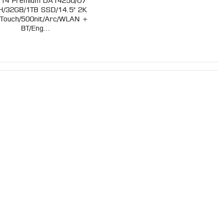
l 14 Premium DA14250/U7
H/32GB/1TB SSD/14.5" 2K
Touch/500nit/Arc/WLAN +
BT/Eng...