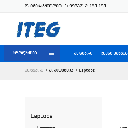
დაგვიკავშირდით:
(+99532) 2 195 195
პროდუქცია
ᲛᲗᲐᲕᲐᲠᲘ
ᲩᲕᲔᲜᲡ ᲨᲔᲡᲐᲮᲔ
Მთავარი
Პროდუქცია
Laptops
Laptops